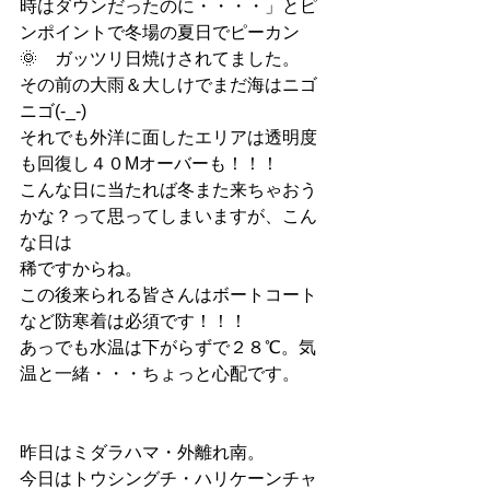
時はダウンだったのに・・・・」とピ
ンポイントで冬場の夏日でピーカン
🌞　ガッツリ日焼けされてました。
その前の大雨＆大しけでまだ海はニゴ
ニゴ(-_-)
それでも外洋に面したエリアは透明度
も回復し４０Mオーバーも！！！
こんな日に当たれば冬また来ちゃおう
かな？って思ってしまいますが、こん
な日は
稀ですからね。
この後来られる皆さんはボートコート
など防寒着は必須です！！！
あっでも水温は下がらずで２８℃。気
温と一緒・・・ちょっと心配です。
昨日はミダラハマ・外離れ南。
今日はトウシングチ・ハリケーンチャ