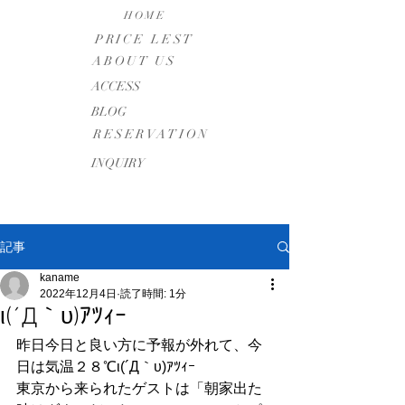
HOME
PRICE LEST
ABOUT US
​ACCESS
BLOG
RESERVATION
INQUIRY
記事
kaname
2022年12月4日
読了時間: 1分
ι(´Д｀υ)ｱﾂｨｰ
昨日今日と良い方に予報が外れて、今
日は気温２８℃ι(´Д｀υ)ｱﾂｨｰ
東京から来られたゲストは「朝家出た