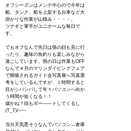
オフシーズンはメンテ中心ので今年は
船、タンク、船を上架する台車など大
掛かりな作業が山積み・・・・。
ツナギと軍手がユニホームな毎日で
す。
でもオフなんで先日は孫の顔も見に行
ったり、趣味の魚釣りも楽しみながら
過ごしています。雨の日は作業もOFF
なんで４月のマリンダイビングフェア
で開催されるガイド会写真展へ写真選
考をしているんですが、１時間すると
目がシパシパして年々パソコンへ向か
う時間が短くなる！！
歳かね？頭もボー――トしてくるし
(T_T)/~~~
当分天気悪そうなんでパソコン→倉庫