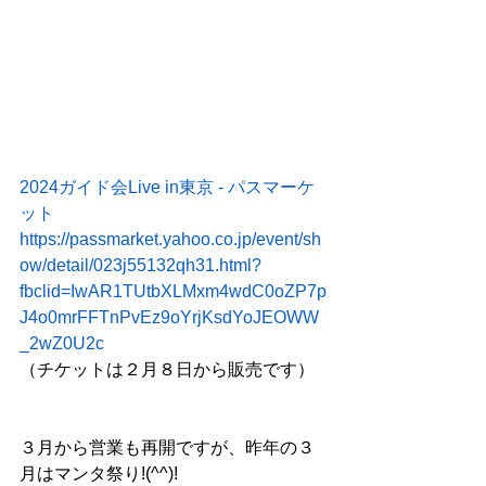
2024ガイド会Live in東京 - パスマーケ
ット 
https://passmarket.yahoo.co.jp/event/sh
ow/detail/023j55132qh31.html?
fbclid=IwAR1TUtbXLMxm4wdC0oZP7p
J4o0mrFFTnPvEz9oYrjKsdYoJEOWW
_2wZ0U2c
（チケットは２月８日から販売です）
３月から営業も再開ですが、昨年の３
月はマンタ祭り!(^^)!