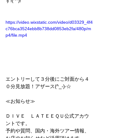
す!(^^)!
https://video.wixstatic.com/video/d03329_4f4
c76bca3524ebb8b738dd0853eb2fa/480p/m
p4/file.mp4
エントリーして３分後にご対面から４
０分見放題！アザース(^_-)-☆
≪お知らせ≫
ＤＩＶＥ　ＬＡＴＥＥＱＵ公式アカウ
ントです。
予約や質問、国内・海外ツアー情報、