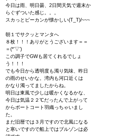
今日は雨、明日曇、2日間天気で週末か
らぐずついた感じ。。。
スカっとピーカンが懐かしい(T_T)/~~~
朝１でサクッとマンタへ
８枚！！！ありがとうございます＝＝
＝(*'▽')
この調子でGWも居てくれるでしょ
う！！！
でも今日から透明度も濁り気味、昨日
の雨のせいかな。湾内も河口近くは
かなり濁ってましたからね。
明日は東風で少しは暖かくなるかな、
今日は気温２２℃だったんで上がって
からボートコート羽織っちゃいまし
た。
まだ旧暦では３月ですので北風になる
と寒いですので船上ではブルゾンは必