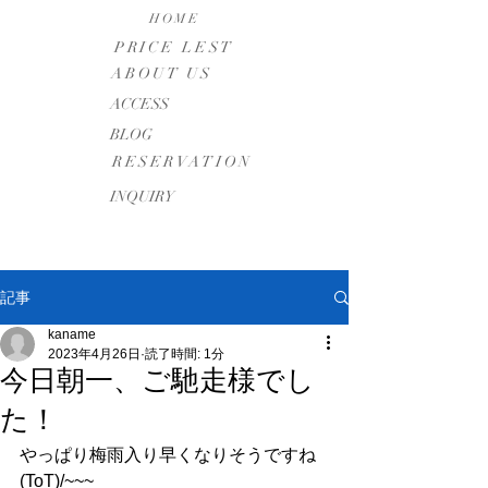
HOME
PRICE LEST
ABOUT US
​ACCESS
BLOG
RESERVATION
INQUIRY
記事
kaname
2023年4月26日
読了時間: 1分
今日朝一、ご馳走様でし
た！
やっぱり梅雨入り早くなりそうですね
(ToT)/~~~