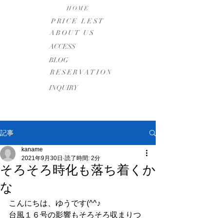
HOME
PRICE LEST
ABOUT US
​ACCESS
BLOG
RESERVATION
INQUIRY
記事
kaname
2021年9月30日
読了時間: 2分
そろそろ時化も落ち着くか
な
こんにちは、ゆうです(^^♪
台風１６号の影響もそろそろ収まりつ