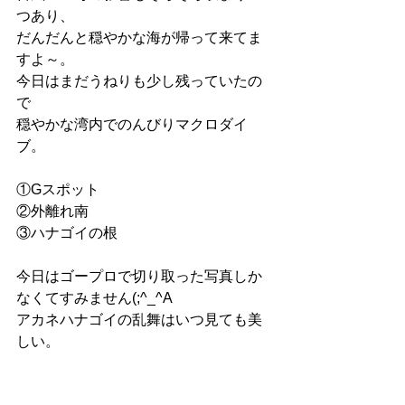
つあり、
だんだんと穏やかな海が帰って来てま
すよ～。
今日はまだうねりも少し残っていたの
で
穏やかな湾内でのんびりマクロダイ
ブ。
①Gスポット
②外離れ南
③ハナゴイの根
今日はゴープロで切り取った写真しか
なくてすみません(;^_^A
アカネハナゴイの乱舞はいつ見ても美
しい。