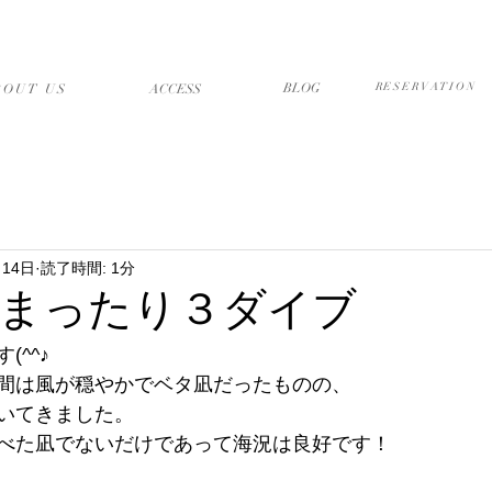
店について
アクセス・送迎
ブログ
予約フォーム
BLOG
RESERVATION
BOUT US
​ACCESS
月14日
読了時間: 1分
まったり３ダイブ
^^♪
間は風が穏やかでベタ凪だったものの、
いてきました。
べた凪でないだけであって海況は良好です！