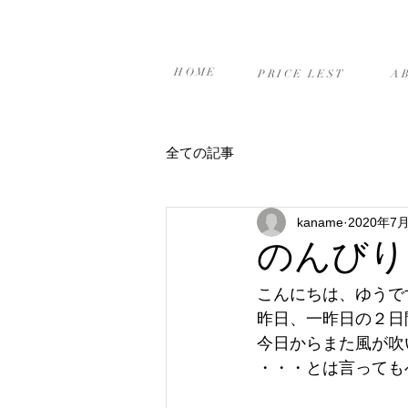
ホーム
プライスリスト
当
HOME
PRICE LEST
A
全ての記事
kaname
2020年7
のんびり
こんにちは、ゆうです(
昨日、一昨日の２日
今日からまた風が吹
・・・とは言っても