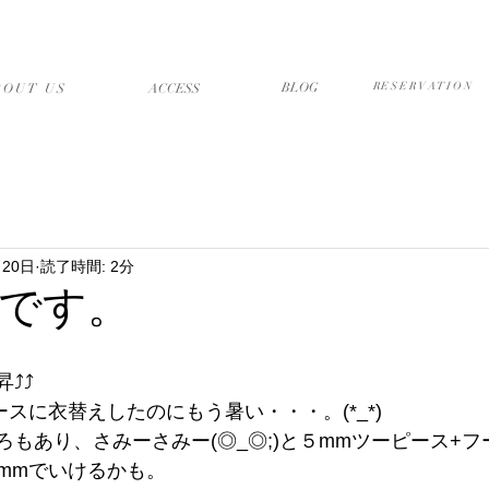
店について
アクセス・送迎
ブログ
予約フォーム
BLOG
RESERVATION
BOUT US
​ACCESS
月20日
読了時間: 2分
です。
⤴⤴
スに衣替えしたのにもう暑い・・・。(*_*)
ろもあり、さみーさみー(◎_◎;)と５mmツーピース+
mmでいけるかも。