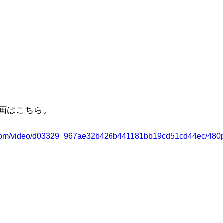
画はこちら。
ic.com/video/d03329_967ae32b426b441181bb19cd51cd44ec/480p