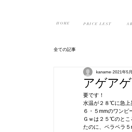
ホーム
プライスリスト
当
HOME
PRICE LEST
A
全ての記事
kaname
2021年5
アゲアゲ
要です！
水温が２８℃に急上昇
６・５mmのワンピー
Ｇｗは２５℃のとこ
たのに、ペラペラ５