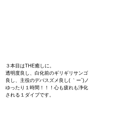
３本目はTHE癒しに。
透明度良し、白化前のギリギリサンゴ
良し、主役のデバスズメ良し( ｀ー´)ノ
ゆったり１時間！！！心も疲れも浄化
される１ダイブです。