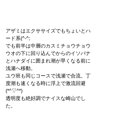
アザミはエクササイズでもちょいとハ
ード系(^-^;
でも前半は中層のカスミチョウチョウ
ウオの下に回り込んでからのイソバナ
とハナダイに囲まれ潮が早くなる前に
浅瀬へ移動。
ユウ班も同じコースで浅瀬で合流。丁
度潮も速くなる時に浮上で激流回避
(*^▽^*)
透明度も絶好調でナイスな崎山でし
た。