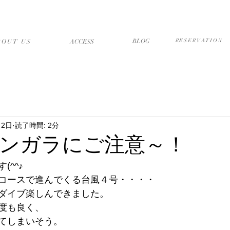
店について
アクセス・送迎
ブログ
予約フォーム
BLOG
RESERVATION
BOUT US
​ACCESS
月2日
読了時間: 2分
ンガラにご注意～！
^^♪
コースで進んでくる台風４号・・・・
ダイブ楽しんできました。
度も良く、
てしまいそう。