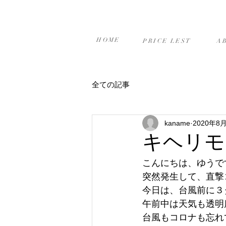
ホーム
プライスリスト
当
HOME
PRICE LEST
A
全ての記事
kaname
2020年8
キヘリモ
こんにちは、ゆうです(
突然発生して、直撃
今日は、台風前に３
午前中は天気も透明
台風もコロナも忘れ