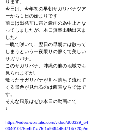
ります。
今日は、今年初の早朝サガリバナツア
ーから１日の始まりです！
前日は出発前に雷と豪雨の為中止とな
ってしましたが、本日無事出動出来ま
した♪
一晩で咲いて、翌日の早朝には散って
しまうという一夜限りの儚くて美しい
サガリバナ。
このサガリバナ、沖縄の他の地域でも
見られますが、
散ったサガリバナが川へ落ちて流れて
くる景色が見れるのは西表ならではで
す。
そんな風景はぜひ本日の動画にて！
↓
https://video.wixstatic.com/video/d03329_54
034010f75e4fd1a75f1a949445d714/720p/m