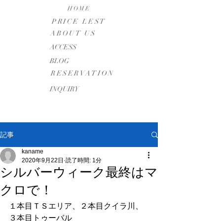
HOME
PRICE LEST
ABOUT US
​ACCESS
BLOG
RESERVATION
INQUIRY
記事
kaname
2020年9月22日
読了時間: 1分
シルバーウィーク最終はマ
クロで！
１本目ＴＳエリア、２本目クイラ川、
３本目トゥーバル