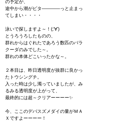
の予定が、
途中から潮がピタ――――っと止まっ
てしまい・・・・
泳いで探しますよ～！(;'∀')
とうろうろしたものの、
群れからはぐれたであろう数匹のバラ
クーダのみでした～。
群れの本体どこいったかな～。
２本目は、昨日透明度が抜群に良かっ
たトウシングチ。
入った時は少し濁っていましたが、み
るみる透明度が上がって、
最終的には超～クリアーーーー✨
今、ここのデバスズメダイの量がＭＡ
Ｘですよーーーー！