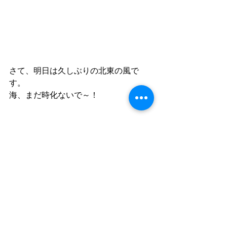
さて、明日は久しぶりの北東の風で
す。
海、まだ時化ないで～！
ゆう
≪お知らせ≫
ＤＩＶＥ　ＬＡＴＥＥＱＵ公式アカウ
ントです。
予約や質問、国内・海外ツアー情報、
お店のお知らせなど活用頂けます。