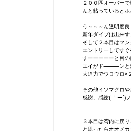
２００匹オーバーで
んと粘っているとホバ
う～～～ん透明度良
新年ダイブは出来す
そして２本目はマン
エントリーしてすぐや
すーーーーーと目の
エイがド―――ンと
大迫力でウロウロ×
その他イソマグロや
感謝、感謝( ｀ー´)
３本目は湾内に戻り
と思ったらオオメカ