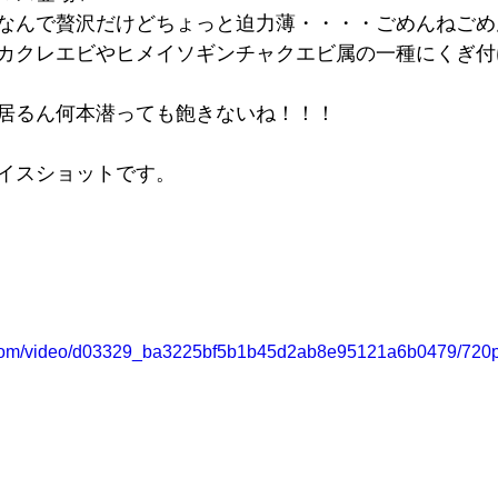
なんで贅沢だけどちょっと迫力薄・・・・ごめんねごめ
カクレエビやヒメイソギンチャクエビ属の一種にくぎ付け
居るん何本潜っても飽きないね！！！
イスショットです。
ic.com/video/d03329_ba3225bf5b1b45d2ab8e95121a6b0479/720p