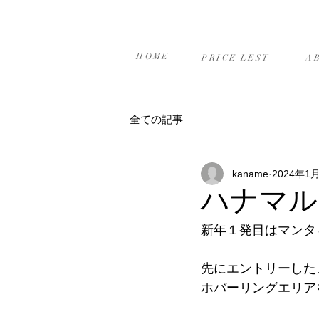
ホーム
プライスリスト
当
HOME
PRICE LEST
A
全ての記事
kaname
2024年1
ハナマルス
新年１発目はマンタ＆
先にエントリーした
ホバーリングエリアを