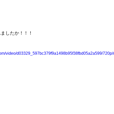
れましたか！！！
ic.com/video/d03329_597bc379f9a1498b95f38fbd05a2a599/720p/