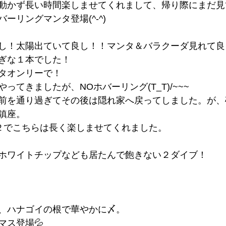
動かず長い時間楽しませてくれまして、帰り際にまだ見
ーリングマンタ登場(^-^)
し！太陽出ていて良し！！マンタ＆バラクーダ見れて良
ぎな１本でした！
タオンリーで！
ってきましたが、NOホバーリング(T_T)/~~~
前を通り過ぎてその後は隠れ家へ戻ってしました。が、
鎮座。
２でこちらは長く楽しませてくれました。
ホワイトチップなども居たんで飽きない２ダイブ！
ノ
、ハナゴイの根で華やかに〆。
マス登場💦