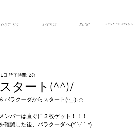
店について
アクセス・送迎
ブログ
予約フォーム
BLOG
RESERVATION
BOUT US
​ACCESS
月1日
読了時間: 2分
タート(^^)/
バラクーダからスタート(^_-)-☆
メンバーは直ぐに２枚ゲット！！！
確認した後、バラクーダへ(*´▽｀*)