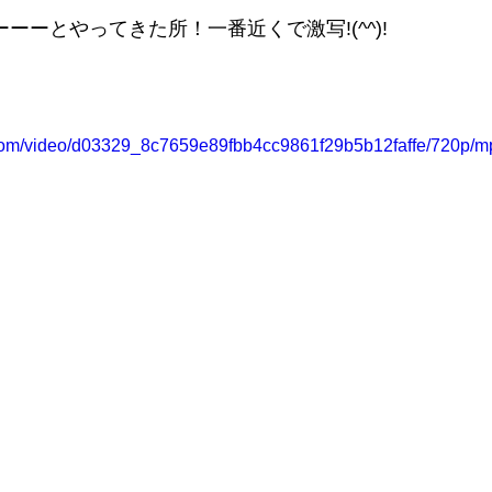
　すーーーとやってきた所！一番近くで激写!(^^)!
ic.com/video/d03329_8c7659e89fbb4cc9861f29b5b12faffe/720p/mp