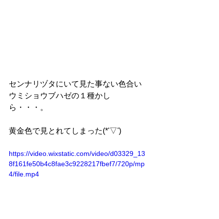
センナリヅタにいて見た事ない色合い
ウミショウブハゼの１種かし
ら・・・。
黄金色で見とれてしまった(*'▽')
https://video.wixstatic.com/video/d03329_13
8f161fe50b4c8fae3c9228217fbef7/720p/mp
4/file.mp4