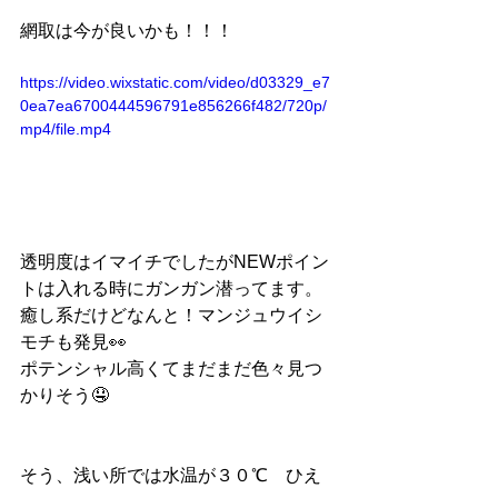
網取は今が良いかも！！！
https://video.wixstatic.com/video/d03329_e7
0ea7ea6700444596791e856266f482/720p/
mp4/file.mp4
透明度はイマイチでしたがNEWポイン
トは入れる時にガンガン潜ってます。
癒し系だけどなんと！マンジュウイシ
モチも発見👀
ポテンシャル高くてまだまだ色々見つ
かりそう🤤
そう、浅い所では水温が３０℃　ひえ