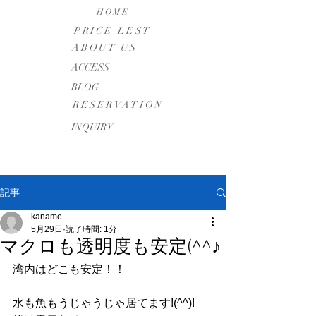
HOME
PRICE LEST
ABOUT US
​ACCESS
BLOG
RESERVATION
INQUIRY
記事
kaname
5月29日
読了時間: 1分
マクロも透明度も安定(^^♪
湾内はどこも安定！！
水も魚もうじゃうじゃ居てます!(^^)!