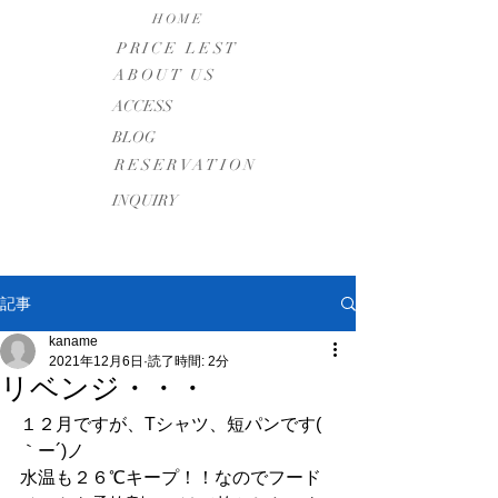
HOME
PRICE LEST
ABOUT US
​ACCESS
BLOG
RESERVATION
INQUIRY
記事
kaname
2021年12月6日
読了時間: 2分
リベンジ・・・
１２月ですが、Tシャツ、短パンです( 
｀ー´)ノ
水温も２６℃キープ！！なのでフード