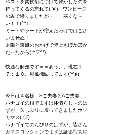
ベストを柔軟剤につけて乾かしたのを
持ってくるの忘れて(;'∀')、ワンピース
のみで潜りましたが・・・寒くな～
い！！(^^♪
ミートやラードが増えたわけではござ
いませぬ！
太陽と東風のおかげで陸上もぽかぽか
だったから(*^▽^*)
快適な師走です＝＝あっ、、現在１
７：１０、扇風機回してます(^^)/）
今日は４名様　Sご夫妻とAご夫妻。。
ハナゴイの根でまずは体慣らし～のは
ずが、久しぶりに戻ってきましたホソ
カマス('◇')ゞ
ハナゴイでのんびりのはずが、皆さん
カマスロックオンでまずは証拠写真程