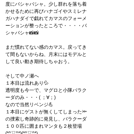
度にバシャバシャ。少し群れを落ち着
かせるために再びハナゴイやスミレナ
ガハナダイで戯れてカマスのフォーメ
ーションが整ったところで・・・・バ
シャバシャ📸📸
まだ慣れてない感のカマス。戻ってき
て間もないからね、月末にはモデルと
して良い動き期待しちゃおう。
そして中ノ瀬へ
１本目は流れあり💦
透明度も今一で、マグロと小隊バラク
ーダのみ・・・( ；∀；)
なので当然リベンジ💪
１本目にゲストが無くしてしまった🔦
の捜索し奇跡的に発見し、バラクーダ
１００匹に囲まれマンタも２枚登場
(*^▽^*)(*^▽^*)