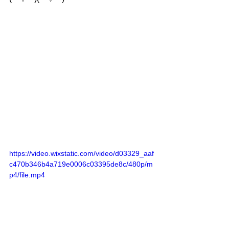
https://video.wixstatic.com/video/d03329_aaf
c470b346b4a719e0006c03395de8c/480p/m
p4/file.mp4