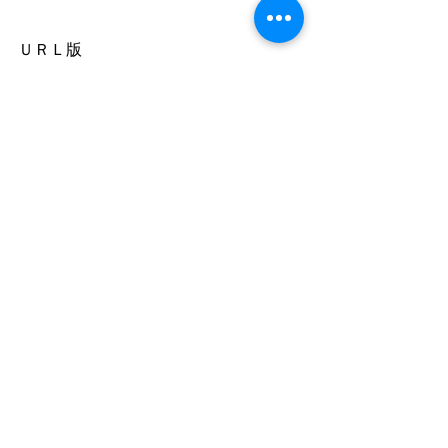
ＵＲＬ版
https://lin.ee/xPjq6JT
バーコード版