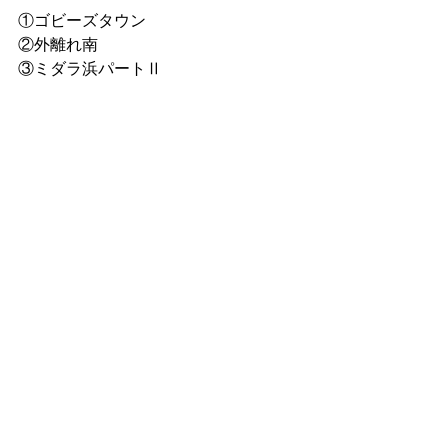
①ゴビーズタウン
②外離れ南
③ミダラ浜パートⅡ