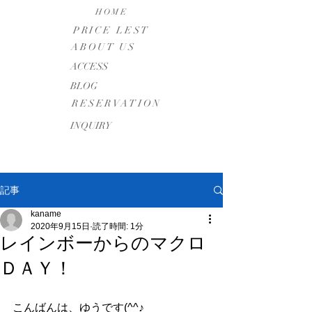
HOME
PRICE LEST
ABOUT US
​ACCESS
BLOG
RESERVATION
INQUIRY
記事
kaname
2020年9月15日
読了時間: 1分
レインボーからのマクロ
ＤＡＹ！
こんばんは、ゆうです(^^♪