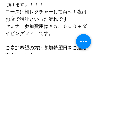
づけますよ！！！
コースは朝レクチャーして海へ！夜は
お店で講評といった流れです。
セミナー参加費用は￥５、０００＋ダ
イビングフィーです。
ご参加希望の方は参加希望日をご連絡
下さいませ！
≪お知らせ≫
ＤＩＶＥ　ＬＡＴＥＥＱＵ公式アカウ
ントです。
予約や質問、国内・海外ツアー情報、
お店のお知らせなど活用頂けます。
お友達申請は↓から！
お友達追加していただいた後に一言ト
ークにてメッセージをお願いします
(^^♪