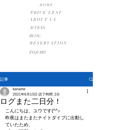
HOME
PRICE LEST
ABOUT US
​ACCESS
BLOG
RESERVATION
INQUIRY
記事
kaname
2021年6月13日
読了時間: 2分
ログまた二日分！
こんにちは、ユウです(^^♪
昨夜はまたまたナイトダイブに出動し
ていたため、