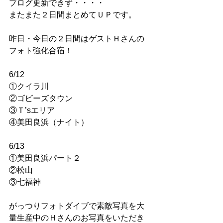
ブログ更新できず・・・・
またまた２日間まとめてＵＰです。
昨日・今日の２日間はゲストＨさんの
フォト強化合宿！
6/12
①クイラ川
②ゴビーズタウン
③Ｔ’sエリア
④美田良浜（ナイト）
6/13
①美田良浜パート２
②松山
③七福神
がっつりフォトダイブで素敵写真を大
量生産中のＨさんのお写真をいただき