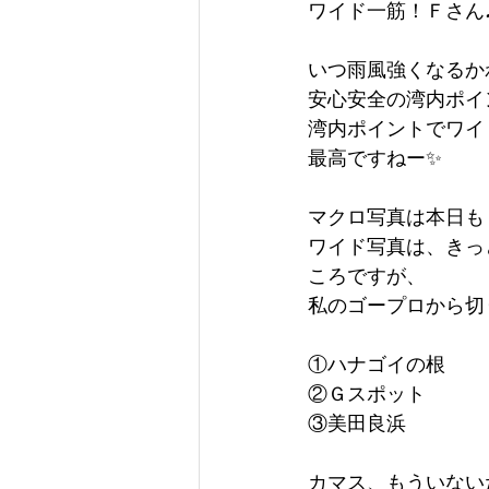
ワイド一筋！Ｆさん
いつ雨風強くなるか
安心安全の湾内ポイ
湾内ポイントでワイ
最高ですねー✨
マクロ写真は本日も
ワイド写真は、きっ
ころですが、
私のゴープロから切り
①ハナゴイの根
②Ｇスポット
③美田良浜
カマス、もういない