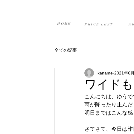
ホーム
プライスリスト
当
HOME
PRICE LEST
A
全ての記事
kaname
2021年6
ワイドも
こんにちは、ゆうです(
雨が降ったり止んだり
明日まではこんな感
さてさて、今日は昨