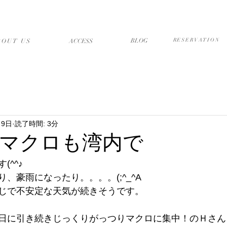
店について
アクセス・送迎
ブログ
予約フォーム
BLOG
RESERVATION
BOUT US
​ACCESS
月9日
読了時間: 3分
マクロも湾内で
^^♪
、豪雨になったり。。。。(;^_^A
じで不安定な天気が続きそうです。
日に引き続きじっくりがっつりマクロに集中！のＨさん