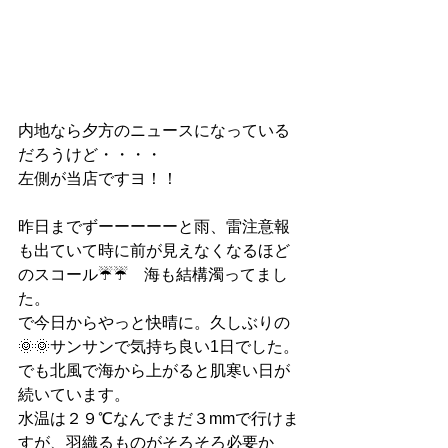
内地なら夕方のニュースになっている
だろうけど・・・・
左側が当店ですヨ！！
昨日までずーーーーーと雨、雷注意報
も出ていて時に前が見えなくなるほど
のスコール☔☔　海も結構濁ってまし
た。
で今日からやっと快晴に。久しぶりの
🌞🌞サンサンで気持ち良い1日でした。
でも北風で海から上がると肌寒い日が
続いています。
水温は２９℃なんでまだ３mmで行けま
すが、羽織るものがそろそろ必要か