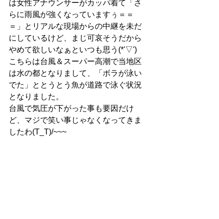
は女性アナウンサーがカッパ着て「さ
らに雨風が強くなっていますぅ＝＝
＝」とリアルな現場からの中継を未だ
にしているけど、まじ可哀そうだから
やめて欲しいなぁといつも思う(*'▽')
こちらは台風＆スーパー高潮で当地区
は水の都となりまして、「ボラが泳い
でた」ととうとう魚が道路で泳ぐ状況
となりました。
台風で気圧が下がった事も要因だけ
ど、マジで笑い事じゃなくなってきま
したわ(T_T)/~~~