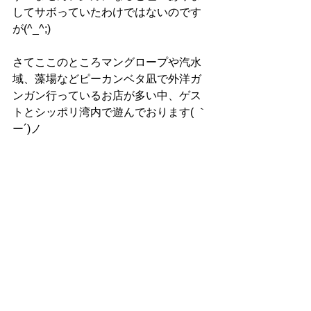
してサボっていたわけではないのです
が(^_^;)
さてここのところマングロープや汽水
域、藻場などピーカンベタ凪で外洋ガ
ンガン行っているお店が多い中、ゲス
トとシッポリ湾内で遊んでおります( ｀
ー´)ノ