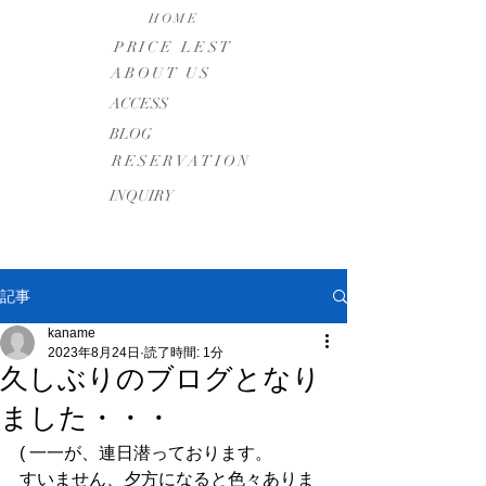
HOME
PRICE LEST
ABOUT US
​ACCESS
BLOG
RESERVATION
INQUIRY
記事
kaname
2023年8月24日
読了時間: 1分
久しぶりのブログとなり
ました・・・
( 一一が、連日潜っております。
すいません、夕方になると色々ありま