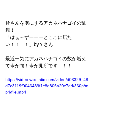
皆さんを虜にするアカネハナゴイの乱
舞！
「はぁ～ずーーーとここに居た
い！！！！」byＹさん
最近一気にアカネハナゴイの数が増え
て今が旬！今が見所です！！！
https://video.wixstatic.com/video/d03329_48
d7c3119f0046489f1c8d806a20c7dd/360p/m
p4/file.mp4