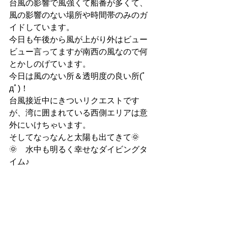
台風の影響で風強くて船番が多くて、
風の影響のない場所や時間帯のみのガ
イドしています。
今日も午後から風が上がり外はビュー
ビュー言ってますが南西の風なので何
とかしのげています。
今日は風のない所＆透明度の良い所(ﾟ
дﾟ)！
台風接近中にきついリクエストです
が、湾に囲まれている西側エリアは意
外にいけちゃいます。
そしてなっなんと太陽も出てきて🌞
🌞　水中も明るく幸せなダイビングタ
イム♪