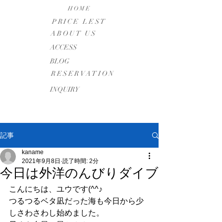
HOME
PRICE LEST
ABOUT US
​ACCESS
BLOG
RESERVATION
INQUIRY
記事
kaname
2021年9月8日
読了時間: 2分
今日は外洋のんびりダイブ
こんにちは、ユウです(^^♪
つるつるベタ凪だった海も今日から少
しさわさわし始めました。