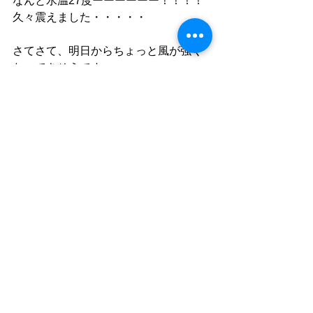
なんと水温27度ーーーーーー！！！！
久々震えました・・・・・
さてさて、明日からちょっと風が強く
なってきそうです。
平和な場所で楽しんできます(^^♪
ゆう
≪お知らせ≫
ＤＩＶＥ　ＬＡＴＥＥＱＵ公式アカウ
ントです。
予約や質問、国内・海外ツアー情報、
お店のお知らせなど活用頂けます。
お友達申請は↓から！