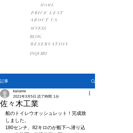
HOME
PRICE LEST
ABOUT US
​ACCESS
BLOG
RESERVATION
INQUIRY
記事
kaname
2021年3月5日
読了時間: 1分
佐々木工業
船のトイレウオッシュレット！完成致
しました。
180センチ、82キロのが船下へ潜り込