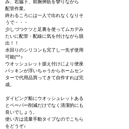
み、右脇下、前腕伸筋を攣りながら
配管作業。
終わるころには一人で出れなくなりそ
うで・・・
少しづつケツと足裏を使ってムカデみ
たいに配管・配線に気を付けながら脱
出！！
水回りのシリコンも完了し一先ず使用
可能(^^♪
ウオッシュレット据え付けにより便座
パッキンが浮いちゃうからホームセン
ターで代用品買ってきて自作すれば完
成。
ダイビング船にウオッシュレットある
とペーパー削減だけでなく清潔的にも
良いでしょう。
使い方は流量手動タイプなのでこちら
をどうぞ↓