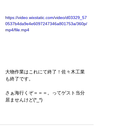
https://video.wixstatic.com/video/d03329_57
0537b4da9e4e6097247346a801753a/360p/
mp4/file.mp4
大物作業はこれにて終了！佐々木工業
も終了です。
さぁ海行くぞ＝＝＝。ってゲスト当分
居ませんけど(*_*)