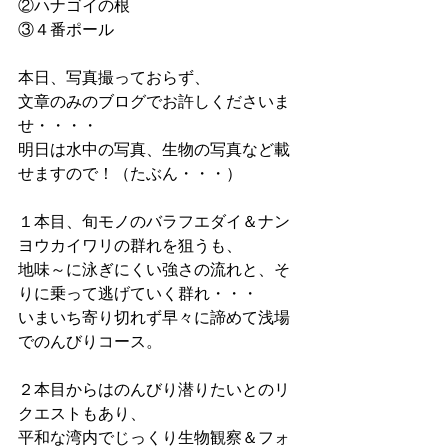
②ハナゴイの根
③４番ポール
本日、写真撮っておらず、
文章のみのブログでお許しくださいま
せ・・・・
明日は水中の写真、生物の写真など載
せますので！（たぶん・・・）
１本目、旬モノのバラフエダイ＆ナン
ヨウカイワリの群れを狙うも、
地味～に泳ぎにくい強さの流れと、そ
りに乗って逃げていく群れ・・・
いまいち寄り切れず早々に諦めて浅場
でのんびりコース。
２本目からはのんびり潜りたいとのリ
クエストもあり、
平和な湾内でじっくり生物観察＆フォ