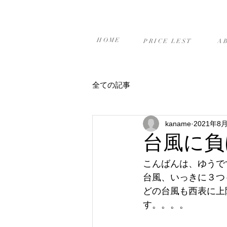
ホーム
プライスリスト
当
HOME
PRICE LEST
A
全ての記事
kaname
2021年8
台風に負
こんばんは、ゆうです(
台風、いっきに３つ
どの台風も西表に上
す。。。。