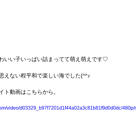
わいい子いっぱい詰まってて萌え萌えです♡
えない程平和で楽しい海でした(^^♪
イト動画はこちらから。
ic.com/video/d03329_b97f7201d1f44a02a3c81b81f9d0d0dc/480p/