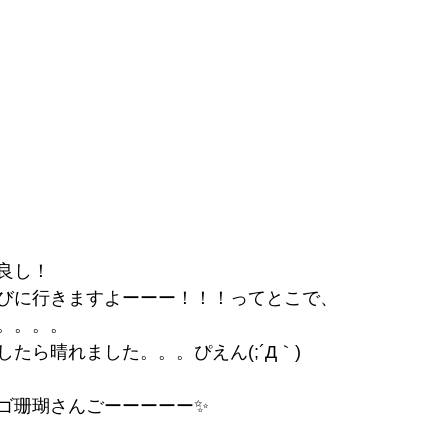
良し！
びに行きますよーーー！！！ってとこで、
。。。。
たら晴れました。。。ぴえん(;´Д｀)
ゴ珊瑚さんごーーーーー✨