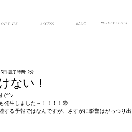
店について
アクセス・送迎
ブログ
予約フォーム
BLOG
RESERVATION
BOUT US
​ACCESS
月5日
読了時間: 2分
けない！
^^♪
も発生しました～！！！！😨
陸する予報ではなんですが、さすがに影響はがっつり出