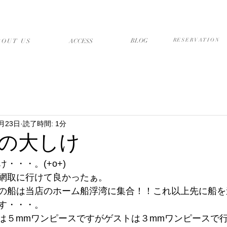
店について
アクセス・送迎
ブログ
予約フォーム
BLOG
RESERVATION
BOUT US
​ACCESS
0月23日
読了時間: 1分
の大しけ
・・・。(+o+)
網取に行けて良かったぁ。
の船は当店のホーム船浮湾に集合！！これ以上先に船を
す・・・。
は５mmワンピースですがゲストは３mmワンピースで