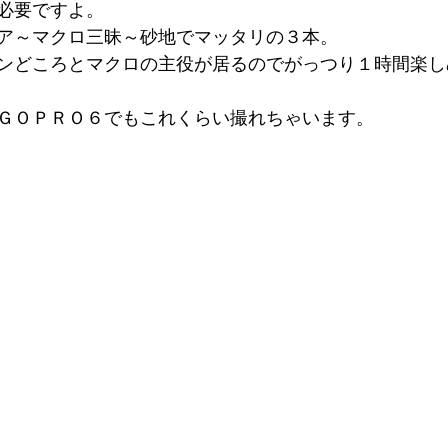
必要ですよ。
ア～マクロ三昧～砂地でマッタリの３本。
ンどころとマクロの主役が居るのでがっつり１時間楽し
ＧＯＰＲＯ６でもこれくらい撮れちゃいます。