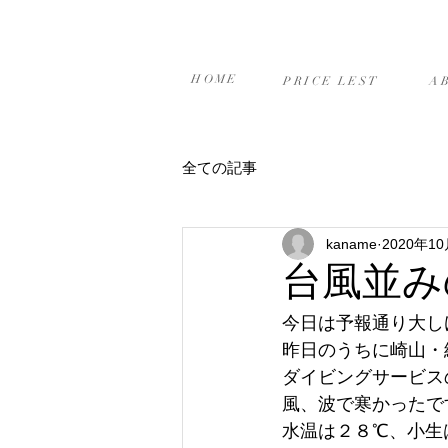
ホーム
プライスリスト
当
HOME
PRICE LEST
A
全ての記事
kaname
2020年1
台風並み
今日は予報通り大しけ
昨日のうちに崎山・
ダイビングサービス
風、波で寒かったで
水温は２８℃、小生