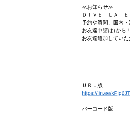
≪お知らせ≫
ＤＩＶＥ　ＬＡＴＥ
予約や質問、国内・
お友達申請は↓から
お友達追加していた
ＵＲＬ版
https://lin.ee/xPjq6J
バーコード版