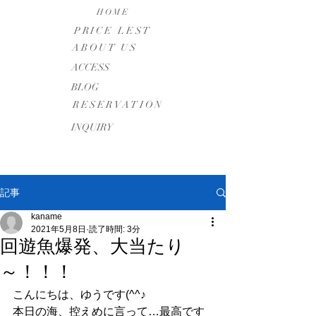
HOME
PRICE LEST
ABOUT US
​ACCESS
BLOG
RESERVATION
INQUIRY
記事
kaname
2021年5月8日
読了時間: 3分
回遊魚爆発、大当たり
～！！！
こんにちは、ゆうです(^^♪
本日の海、控えめに言って…最高です