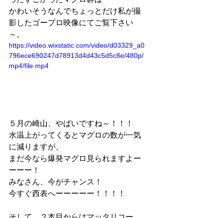
かわいそうなんでちょっとだけ私が撮
影したゴープロ映像にてご覧下さい
～。
https://video.wixstatic.com/video/d03329_a0
796ece690247d78913d4d43c5d5c8e/480p/
mp4/file.mp4
５月の崎山、やばいですね～！！！
水温上がってくるとマグロの数が一気
に減りますが、
まだ今なら爆発マグロ見られますよー
ーーー！
みなさん、今がチャンス！
今すぐ西表へーーーーー！！！！
そして、２本目からはマッタリコー