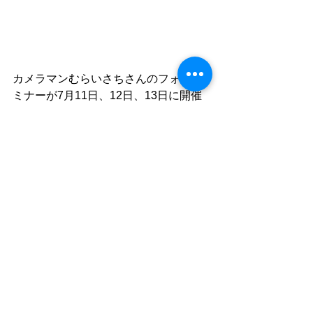
カメラマンむらいさちさんのフォトセ
ミナーが7月11日、12日、13日に開催
されます～
コンデジ・1眼・ミラーレスどのカメラ
でも参加出来ます。
ふるゆわプロカメラマンの指導でお悩
みも解決しちゃいましょ。ちょっとし
たコツや設定などで理想の写真に近づ
けますよ！！！
コースは朝レクチャーして海へ！夜は
お店で講評といった流れです。参加費
用は￥５、０００です。
ご参加希望の方は参加希望日をご連絡