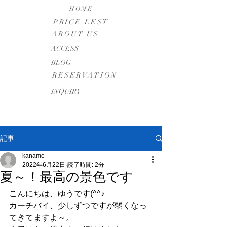
HOME
PRICE LEST
ABOUT US
​ACCESS
BLOG
RESERVATION
INQUIRY
記事
kaname
2022年6月22日
読了時間: 2分
夏～！最高の景色です
こんにちは、ゆうです(^^♪
カーチバイ、少しずつですが弱くなっ
てきてますよ～。