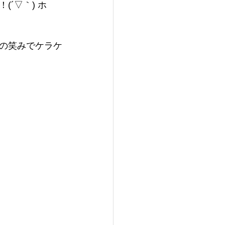
´▽｀) ホ
の笑みでケラケ