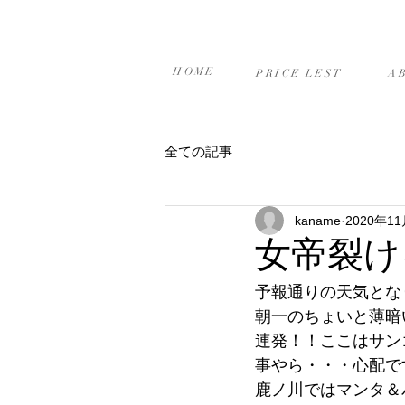
ホーム
プライスリスト
当
HOME
PRICE LEST
A
全ての記事
kaname
2020年1
女帝裂け
予報通りの天気とな
朝一のちょいと薄暗
連発！！ここはサン
事やら・・・心配で
鹿ノ川ではマンタ＆