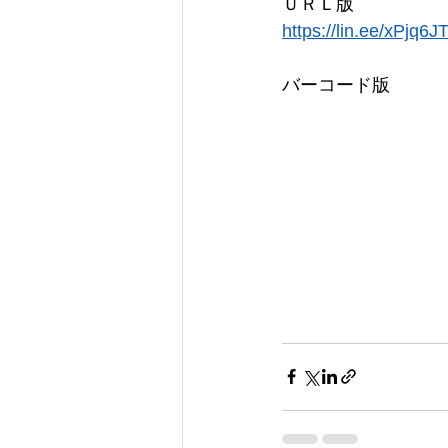
ＵＲＬ版
https://lin.ee/xPjq6J
バーコード版