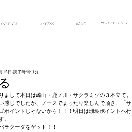
店について
アクセス・送迎
ブログ
予約フォーム
BLOG
RESERVATION
BOUT US
​ACCESS
1月15日
読了時間: 1分
る
りまして本日は崎山・鹿ノ川・サクラミゾの３本立て。
い感じでしたが、ノースでまったり楽しんで頂き、「サ
ゴポイントじゃないから！！！明日は珊瑚ポイントへ行
す。
バラクーダをゲット！！