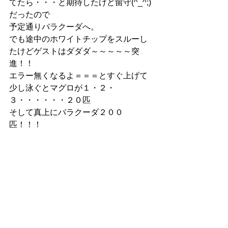
てたら・・・と期待したけど留守(^_^;)
だったので
予定通りバラクーダへ。
でも途中のホワイトチップをスルーし
たけどゲストはダダダ～～～～～突
進！！
エラー無くなるよ＝＝＝とすぐ上げて
少し泳ぐとマグロが１・２・
３・・・・・・２０匹
そして真上にバラクーダ２００
匹！！！