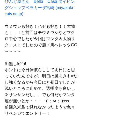
びんぐ屋さん　Bella　Casa ダイビン
グショップベラカーザ宮崎 (miyazaki-
catv.ne.jp)
ウミウシも好き！ハゼも好き！！大物
も！！！と前回はモウミウシなどマク
ロ中心でしたが今回はマンタ＆大物リ
クエストでしたので鹿ノ川へレッツGO
～～～～
船無し!(^^)!
ホントは今日体慣らしして明日にと思
っていたんですが、明日は風向きも×だ
し強くなるから今日にと初日でしたが
浅いところに止めて。透明度も良いし
🌞サンサンだし、、でも何だかマンタ
運が無いとか・・・・(´；ω；`)ｳｩｩ
前回久米島で見れなかったようで色々
リベンジでエントリー！