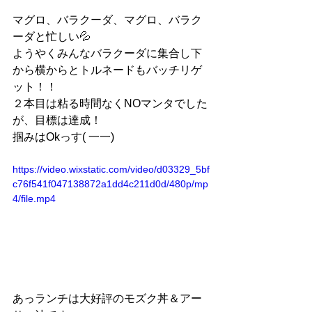
マグロ、バラクーダ、マグロ、バラク
ーダと忙しい💦
ようやくみんなバラクーダに集合し下
から横からとトルネードもバッチリゲ
ット！！
２本目は粘る時間なくNOマンタでした
が、目標は達成！
掴みはOkっす( 一一)
https://video.wixstatic.com/video/d03329_5bf
c76f541f047138872a1dd4c211d0d/480p/mp
4/file.mp4
あっランチは大好評のモズク丼＆アー