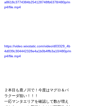
a8618c3774384b254128748fb6378/480p/m
p4/file.mp4
https://video.wixstatic.com/video/d03329_4b
4d039c304442328e4a1b0b4ffb3a10/480p/m
p4/file.mp4
２本目も鹿ノ川で！今度はマグロ＆バ
ラクーダ狙い！！！
一応マンタエリアを確認して数が増え