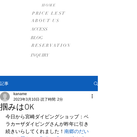
HOME
PRICE LEST
ABOUT US
​ACCESS
BLOG
RESERVATION
INQUIRY
記事
kaname
2023年3月10日
読了時間: 2分
掴みはOK
今日から宮崎ダイビングショップ：ベ
ラカーザダイビングさんが昨年に引き
続きいらしてくれました！
南郷のだい