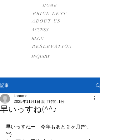
HOME
PRICE LEST
ABOUT US
​ACCESS
BLOG
RESERVATION
INQUIRY
記事
kaname
2025年11月1日
読了時間: 1分
早いっすね(^^♪
早いっすねー　今年もあと２ヶ月(*^。
^*)