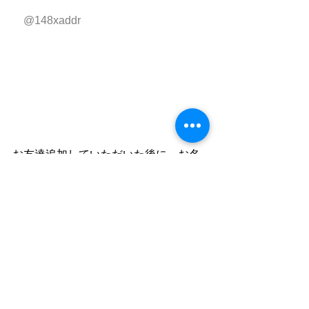
　@148xaddr
お友達追加していただいた後に、お名
前と一言トークにてメッセージお願い
致します。