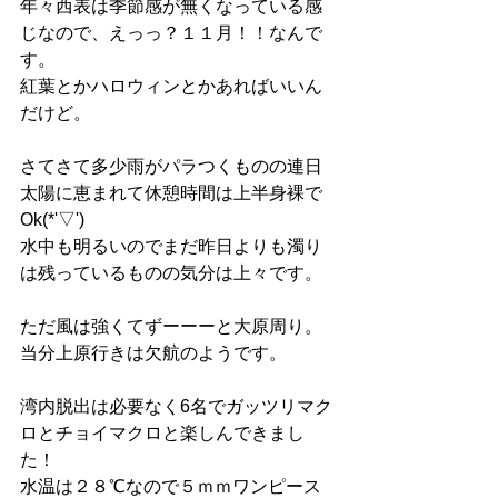
年々西表は季節感が無くなっている感
じなので、えっっ？１１月！！なんで
す。
紅葉とかハロウィンとかあればいいん
だけど。
さてさて多少雨がパラつくものの連日
太陽に恵まれて休憩時間は上半身裸で
Ok(*'▽')
水中も明るいのでまだ昨日よりも濁り
は残っているものの気分は上々です。
ただ風は強くてずーーーと大原周り。
当分上原行きは欠航のようです。
湾内脱出は必要なく6名でガッツリマク
ロとチョイマクロと楽しんできまし
た！
水温は２８℃なので５ｍｍワンピース