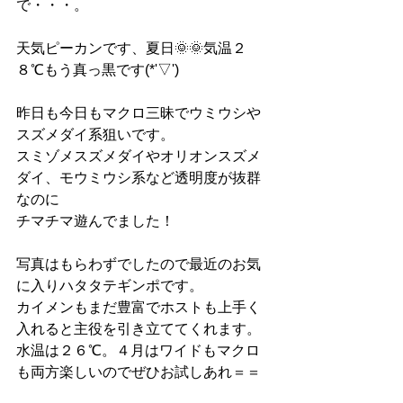
で・・・。
天気ピーカンです、夏日🌞🌞気温２
８℃もう真っ黒です(*'▽')
昨日も今日もマクロ三昧でウミウシや
スズメダイ系狙いです。
スミゾメスズメダイやオリオンスズメ
ダイ、モウミウシ系など透明度が抜群
なのに
チマチマ遊んでました！
写真はもらわずでしたので最近のお気
に入りハタタテギンポです。
カイメンもまだ豊富でホストも上手く
入れると主役を引き立ててくれます。
水温は２６℃。４月はワイドもマクロ
も両方楽しいのでぜひお試しあれ＝＝