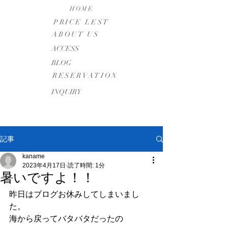
HOME
PRICE LEST
ABOUT US
​ACCESS
BLOG
RESERVATION
INQUIRY
記事
kaname
2023年4月17日
読了時間: 1分
暑いですよ！！
昨日はブログお休みしてしまいまし
た。
海から戻ってバタバタだったの