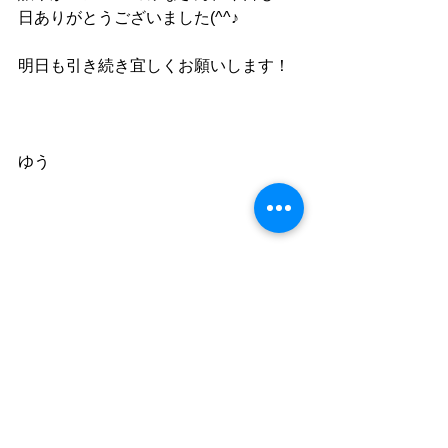
日ありがとうございました(^^♪
明日も引き続き宜しくお願いします！
ゆう
≪お知らせ≫
ＤＩＶＥ　ＬＡＴＥＥＱＵ公式アカウ
ントです。
予約や質問、国内・海外ツアー情報、
お店のお知らせなど活用頂けます。