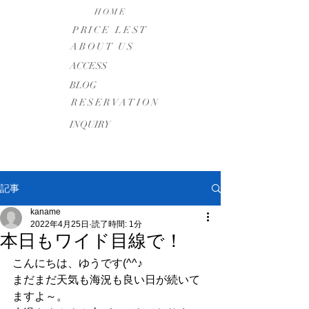
HOME
PRICE LEST
ABOUT US
​ACCESS
BLOG
RESERVATION
INQUIRY
記事
kaname
2022年4月25日
読了時間: 1分
本日もワイド目線で！
こんにちは、ゆうです(^^♪
まだまだ天気も海況も良い日が続いて
ますよ～。