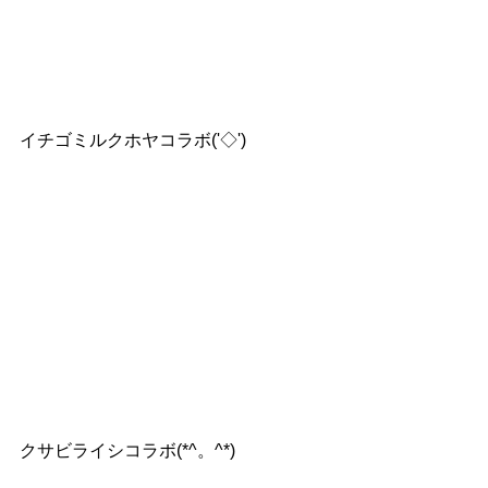
イチゴミルクホヤコラボ('◇')ゞ
クサビライシコラボ(*^。^*)