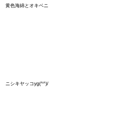
黄色海綿とオキベニ
ニシキヤッコyg(^^)/