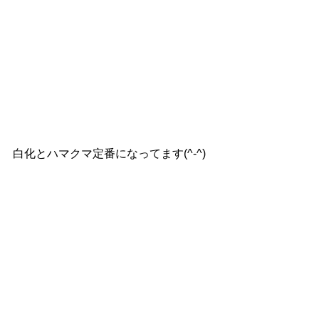
白化とハマクマ定番になってます(^-^)