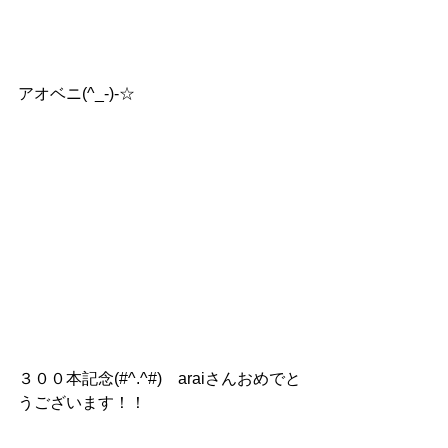
アオベニ(^_-)-☆
３００本記念(#^.^#)　araiさんおめでと
うございます！！