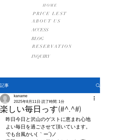
HOME
PRICE LEST
ABOUT US
​ACCESS
BLOG
RESERVATION
INQUIRY
記事
kaname
2025年8月11日
読了時間: 1分
楽しい毎日っす(#^.^#)
昨日今日と沢山のゲストに恵まれ心地
よい毎日を過ごさせて頂いています。
でも台風かい( ｀ー´)ノ