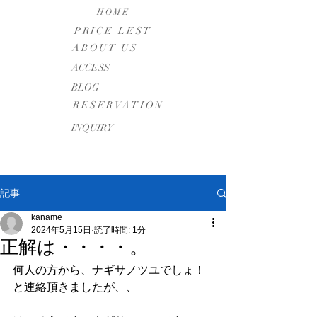
HOME
PRICE LEST
ABOUT US
​ACCESS
BLOG
RESERVATION
INQUIRY
記事
kaname
2024年5月15日
読了時間: 1分
正解は・・・・。
何人の方から、ナギサノツユでしょ！
と連絡頂きましたが、、