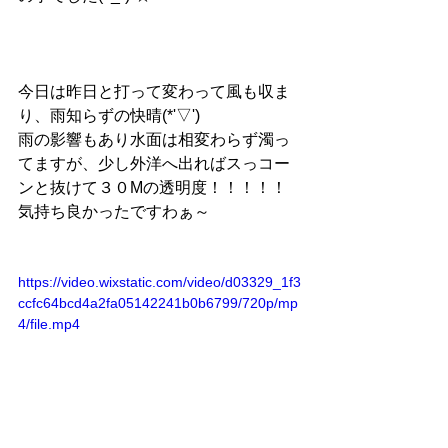
今日は昨日と打って変わって風も収ま
り、雨知らずの快晴(*'▽')
雨の影響もあり水面は相変わらず濁っ
てますが、少し外洋へ出ればスっコー
ンと抜けて３０Mの透明度！！！！！
気持ち良かったですわぁ～
https://video.wixstatic.com/video/d03329_1f3
ccfc64bcd4a2fa05142241b0b6799/720p/mp
4/file.mp4