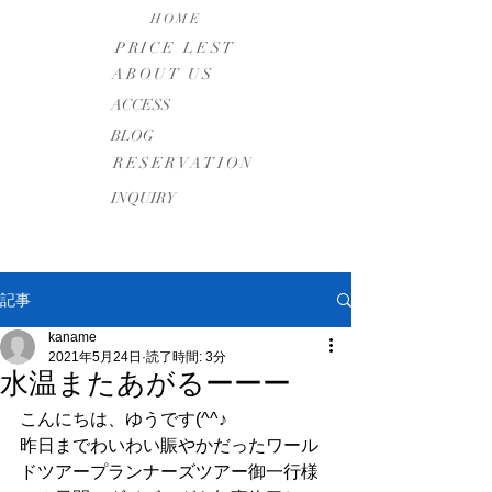
HOME
PRICE LEST
ABOUT US
​ACCESS
BLOG
RESERVATION
INQUIRY
記事
kaname
2021年5月24日
読了時間: 3分
水温またあがるーーー
こんにちは、ゆうです(^^♪
昨日までわいわい賑やかだったワール
ドツアープランナーズツアー御一行様