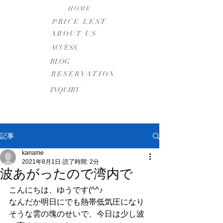
HOME
PRICE LEST
ABOUT US
​ACCESS
BLOG
RESERVATION
INQUIRY
記事
kaname
2021年8月1日
読了時間: 2分
波あがったので湾内で
こんにちは、ゆうです(^^♪
なんだか明日にでも熱帯低気圧になり
そうな雲の塊のせいで、今日は少し波