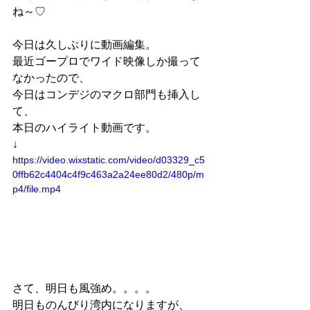
ね～♡
今日は久しぶりに動画編集。
最近ゴープロでワイド映像しか撮って
なかったので、
今日はコンデジのマクロ部門も挿入し
て、
本日のハイライト動画です。
↓
https://video.wixstatic.com/video/d03329_c5
0ffb62c4404c4f9c463a2a24ee80d2/480p/m
p4/file.mp4
さて、明日も風強め。。。。
明日ものんびり湾内になりますが、