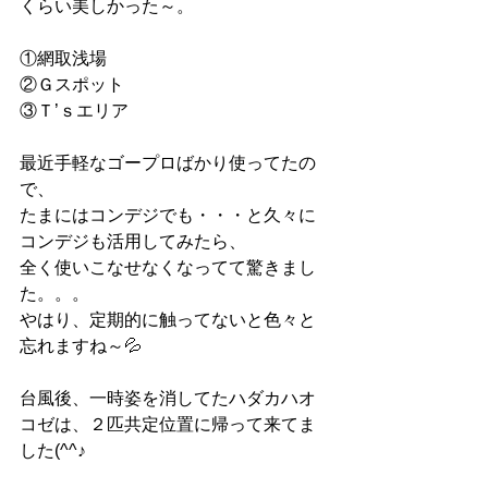
くらい美しかった～。
①網取浅場
②Ｇスポット
③Ｔ’ｓエリア
最近手軽なゴープロばかり使ってたの
で、
たまにはコンデジでも・・・と久々に
コンデジも活用してみたら、
全く使いこなせなくなってて驚きまし
た。。。
やはり、定期的に触ってないと色々と
忘れますね～💦
台風後、一時姿を消してたハダカハオ
コゼは、２匹共定位置に帰って来てま
した(^^♪