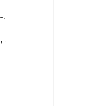
～。
！！