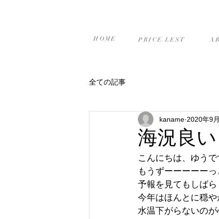
ホーム
プライスリスト
当
HOME
PRICE LEST
A
全ての記事
kaname
2020年9
海況良い
こんにちは、ゆうです(
もうずーーーーーっ
予報を見てもしばら
今年はほんとに穏や
水温下がらないのが