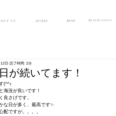
店について
アクセス・送迎
ブログ
予約フォーム
BLOG
RESERVATION
BOUT US
​ACCESS
月12日
読了時間: 2分
日が続いてます！
^^♪
と海況が良いです！
く良さげです。
かな日が多く、最高です✨
心配ですが。。。。