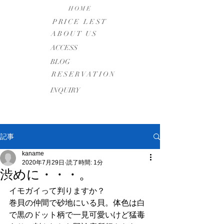
HOME
PRICE LEST
ABOUT US
​ACCESS
BLOG
RESERVATION
INQUIRY
記事
kaname
2020年7月29日
読了時間: 1分
渋めに・・・。
イモガイって判りますか？
巻貝の仲間で砂地にいる貝。体色は白
で黒のドット柄で一見可愛いけど猛毒