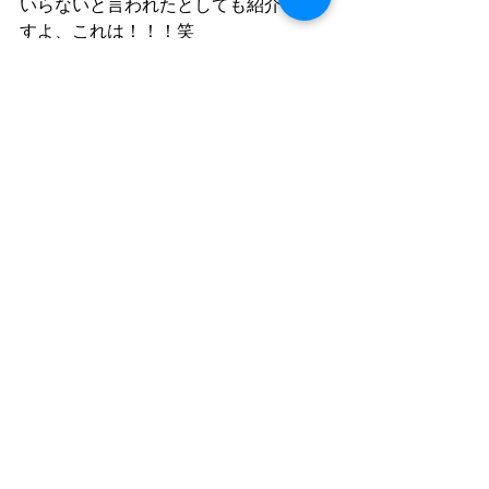
いらないと言われたとしても紹介しま
すよ、これは！！！笑
３匹同じ向きで仲良くもぐもぐタイ
ム。笑
ときめき過ぎました～❤
今日も素敵なお写真ありがとうござい
ました。
ではでは今日はこの辺で(^^♪
ゆう
≪お知らせ≫
ＤＩＶＥ　ＬＡＴＥＥＱＵ公式アカウ
ントです。