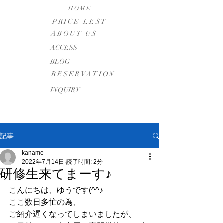
HOME
PRICE LEST
ABOUT US
​ACCESS
BLOG
RESERVATION
INQUIRY
記事
kaname
2022年7月14日
読了時間: 2分
研修生来てまーす♪
こんにちは、ゆうです(^^♪
ここ数日多忙の為、
ご紹介遅くなってしまいましたが、