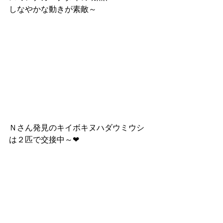
しなやかな動きが素敵～
Ｎさん発見のキイボキヌハダウミウシ
は２匹で交接中～❤