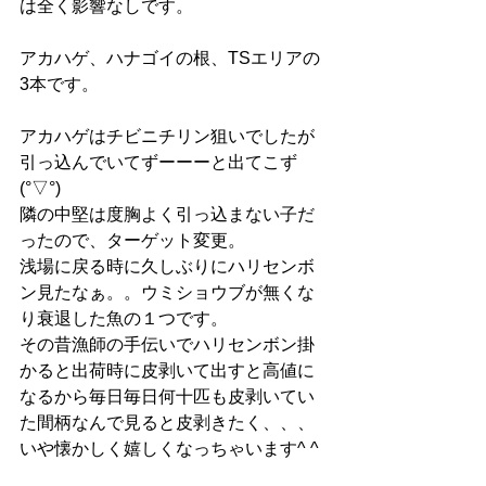
は全く影響なしです。
アカハゲ、ハナゴイの根、TSエリアの
3本です。
アカハゲはチビニチリン狙いでしたが
引っ込んでいてずーーーと出てこず
(°▽°)
隣の中堅は度胸よく引っ込まない子だ
ったので、ターゲット変更。
浅場に戻る時に久しぶりにハリセンボ
ン見たなぁ。。ウミショウブが無くな
り衰退した魚の１つです。
その昔漁師の手伝いでハリセンボン掛
かると出荷時に皮剥いて出すと高値に
なるから毎日毎日何十匹も皮剥いてい
た間柄なんで見ると皮剥きたく、、、
いや懐かしく嬉しくなっちゃいます^ ^