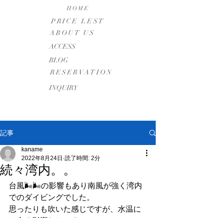
HOME
PRICE LEST
ABOUT US
​ACCESS
BLOG
RESERVATION
INQUIRY
記事
kaname
2022年8月24日
読了時間: 2分
続々湾内。。
台風🌬🌬の影響もあり南風が強く湾内
でのダイビングでした。
思ったりも吹いた感じですが、水温に