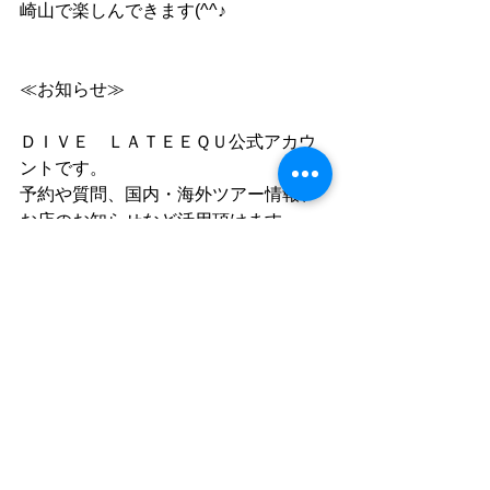
崎山で楽しんできます(^^♪
≪お知らせ≫
ＤＩＶＥ　ＬＡＴＥＥＱＵ公式アカウ
ントです。
予約や質問、国内・海外ツアー情報、
お店のお知らせなど活用頂けます。
お友達申請は↓から！
お友達追加していただいた後に一言ト
ークにてメッセージをお願いします
(^^♪