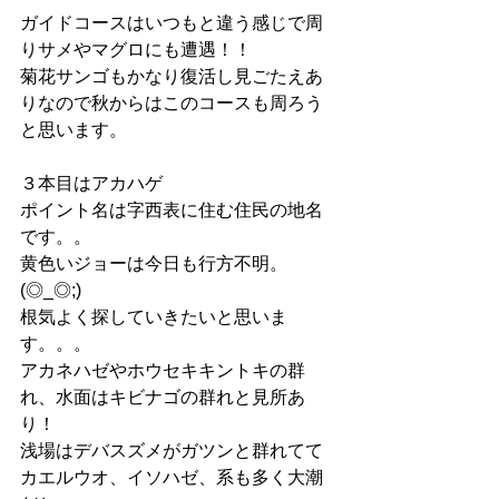
ガイドコースはいつもと違う感じで周
りサメやマグロにも遭遇！！
菊花サンゴもかなり復活し見ごたえあ
りなので秋からはこのコースも周ろう
と思います。
３本目はアカハゲ
ポイント名は字西表に住む住民の地名
です。。
黄色いジョーは今日も行方不明。
(◎_◎;)
根気よく探していきたいと思いま
す。。。
アカネハゼやホウセキキントキの群
れ、水面はキビナゴの群れと見所あ
り！
浅場はデバスズメがガツンと群れてて
カエルウオ、イソハゼ、系も多く大潮