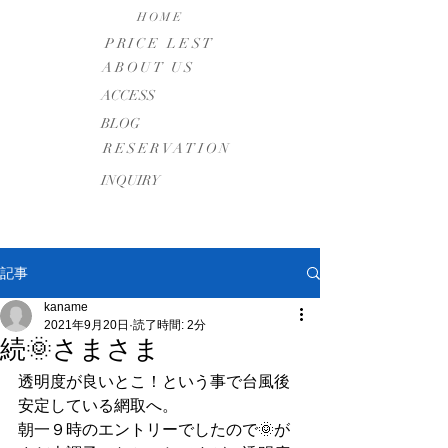
HOME
PRICE LEST
ABOUT US
​ACCESS
BLOG
RESERVATION
INQUIRY
記事
kaname
2021年9月20日
読了時間: 2分
続🌞さまさま
透明度が良いとこ！という事で台風後
安定している網取へ。
朝一９時のエントリーでしたので🌞が