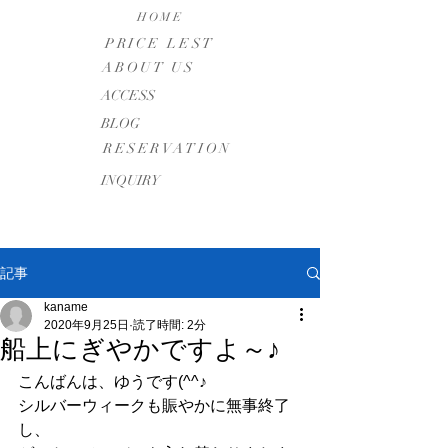
HOME
PRICE LEST
ABOUT US
​ACCESS
BLOG
RESERVATION
INQUIRY
記事
kaname
2020年9月25日
読了時間: 2分
船上にぎやかですよ～♪
こんばんは、ゆうです(^^♪
シルバーウィークも賑やかに無事終了
し、