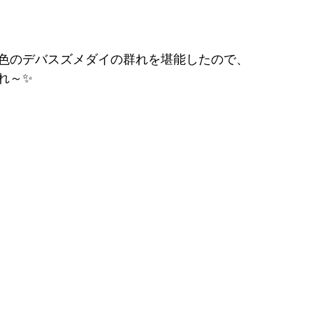
色のデバスズメダイの群れを堪能したので、
れ～✨