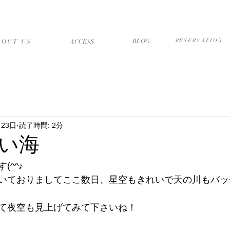
店について
アクセス・送迎
ブログ
予約フォーム
BLOG
RESERVATION
BOUT US
​ACCESS
月23日
読了時間: 2分
い海
^^♪
いておりましてここ数日、星空もきれいで天の川もバッ
て夜空も見上げてみて下さいね！