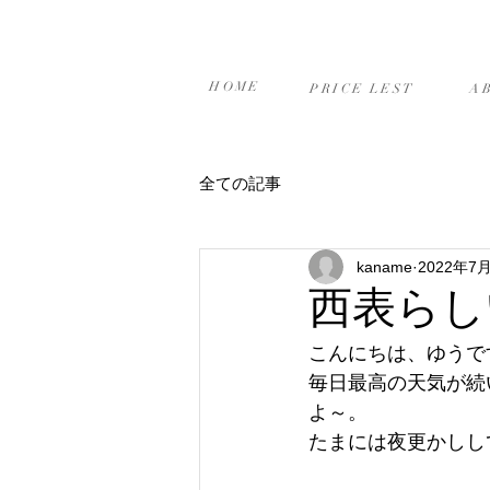
ホーム
プライスリスト
当
HOME
PRICE LEST
A
全ての記事
kaname
2022年7
西表らし
こんにちは、ゆうです(
毎日最高の天気が続
よ～。
たまには夜更かしし