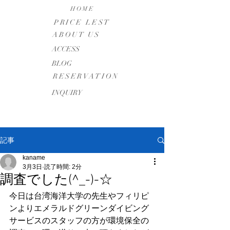
HOME
PRICE LEST
ABOUT US
​ACCESS
BLOG
RESERVATION
INQUIRY
記事
kaname
3月3日
読了時間: 2分
調査でした(^_-)-☆
今日は台湾海洋大学の先生やフィリピ
ンよりエメラルドグリーンダイビング
サービスのスタッフの方が環境保全の