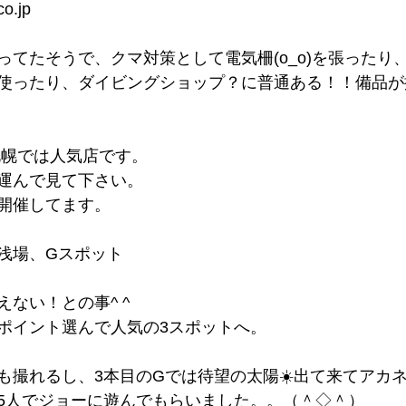
co.jp
ってたそうで、クマ対策として電気柵(o_o)を張ったり
使ったり、ダイビングショップ？に普通ある！！備品が
札幌では人気店です。
運んで見て下さい。
開催してます。
浅場、Gスポット
ない！との事^ ^
ポイント選んで人気の3スポットへ。
も撮れるし、3本目のGでは待望の太陽☀️出て来てアカ
5人でジョーに遊んでもらいました。。（＾◇＾）