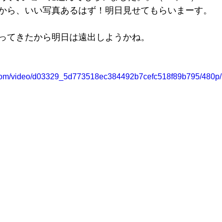
から、いい写真あるはず！明日見せてもらいまーす。
ってきたから明日は遠出しようかね。
ic.com/video/d03329_5d773518ec384492b7cefc518f89b795/480p/