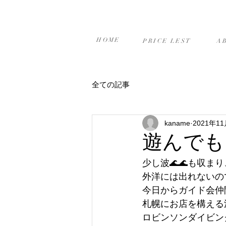
ホーム
プライスリスト
当
HOME
PRICE LEST
A
全ての記事
kaname
2021年1
遊んでも
少し波🌊🌊も収ま
外洋には出れないの
今日からガイド会仲
札幌にお店を構える
ロビンソンダイビン