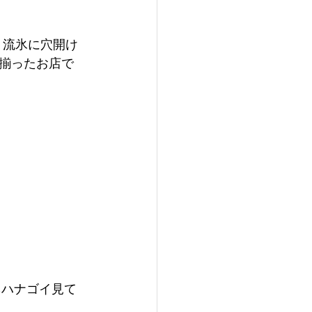
、流氷に穴開け
揃ったお店で
ネハナゴイ見て