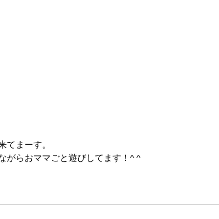
来てまーす。
ながらおママごと遊びしてます！^ ^