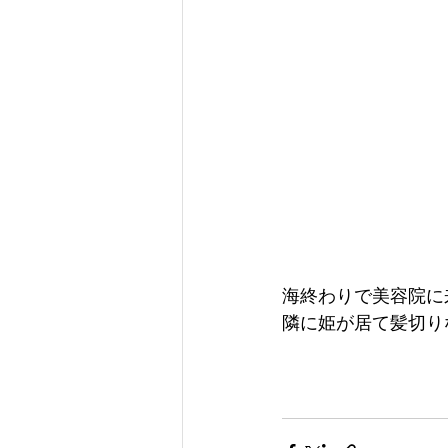
海終わりで美容院に
隣に姫が居て髪切り