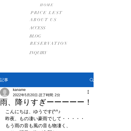
HOME
PRICE LEST
ABOUT US
​ACCESS
BLOG
RESERVATION
INQUIRY
記事
kaname
2022年5月20日
読了時間: 2分
雨、降りすぎーーーーー！
こんにちは、ゆうです(^^♪
昨夜、もの凄い豪雨でして・・・・・
もう雨の音も風の音も物凄く、