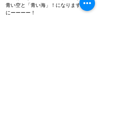
青い空と「青い海」！になりますよう
にーーーー！
ゆう
≪お知らせ≫
ＤＩＶＥ　ＬＡＴＥＥＱＵ公式アカウ
ントです。
予約や質問、国内・海外ツアー情報、
お店のお知らせなど活用頂けます。
お友達申請は↓から！