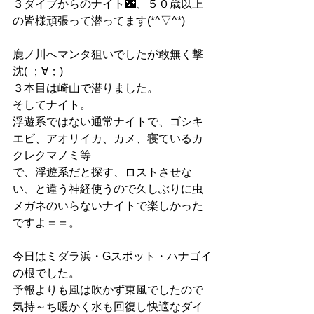
３ダイブからのナイト🌃、５０歳以上
の皆様頑張って潜ってます(*^▽^*)
鹿ノ川へマンタ狙いでしたが敢無く撃
沈( ；∀；)
３本目は崎山で潜りました。
そしてナイト。
浮遊系ではない通常ナイトで、ゴシキ
エビ、アオリイカ、カメ、寝ているカ
クレクマノミ等
で、浮遊系だと探す、ロストさせな
い、と違う神経使うので久しぶりに虫
メガネのいらないナイトで楽しかった
ですよ＝＝。
今日はミダラ浜・Gスポット・ハナゴイ
の根でした。
予報よりも風は吹かず東風でしたので
気持～ち暖かく水も回復し快適なダイ