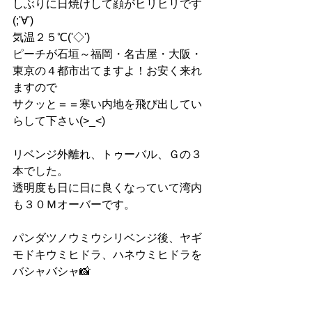
しぶりに日焼けして顔がヒリヒリです
(;'∀')
気温２５℃('◇')ゞ
ピーチが石垣～福岡・名古屋・大阪・
東京の４都市出てますよ！お安く来れ
ますので
サクッと＝＝寒い内地を飛び出してい
らして下さい(>_<)
リベンジ外離れ、トゥーバル、Ｇの３
本でした。
透明度も日に日に良くなっていて湾内
も３０Ｍオーバーです。
パンダツノウミウシリベンジ後、ヤギ
モドキウミヒドラ、ハネウミヒドラを
バシャバシャ📸