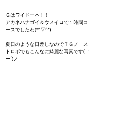
Ｇはワイド一本！！
アカネハナゴイ＆ウメイロで１時間コ
ースでしたわ(*^▽^*)
夏日のような日差しなのでＴＧノース
トロボでもこんなに綺麗な写真です( ｀
ー´)ノ