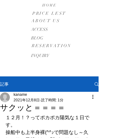
HOME
PRICE LEST
ABOUT US
​ACCESS
BLOG
RESERVATION
INQUIRY
記事
kaname
2021年12月8日
読了時間: 1分
サクッと＝＝＝＝
１２月！？ってポカポカ陽気な１日で
す。
操船中も上半身裸(^^♪で問題なし～久