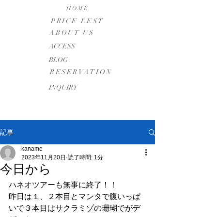
HOME
PRICE LEST
ABOUT US
​ACCESS
BLOG
RESERVATION
INQUIRY
記事
kaname
2023年11月20日
読了時間: 1分
今日から
ハネオツアーも無事に終了！！
昨日は１、２本目とマンタで腹いっぱ
いで３本目はサクラミゾの珊瑚でがデ