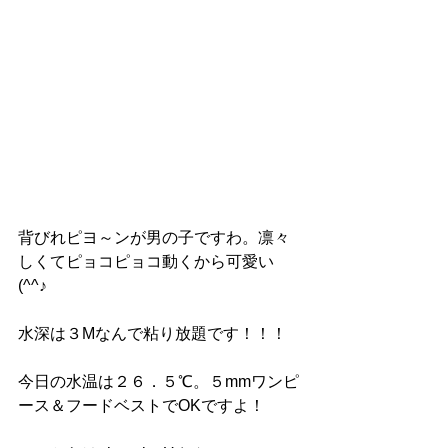
背びれピヨ～ンが男の子ですわ。凛々
しくてピョコピョコ動くから可愛い
(^^♪
水深は３Mなんで粘り放題です！！！
今日の水温は２６．５℃。５mmワンピ
ース＆フードベストでOKですよ！